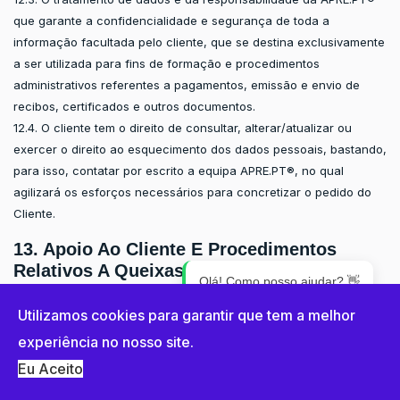
que garante a confidencialidade e segurança de toda a
informação facultada pelo cliente, que se destina exclusivamente
a ser utilizada para fins de formação e procedimentos
administrativos referentes a pagamentos, emissão e envio de
recibos, certificados e outros documentos.
12.4. O cliente tem o direito de consultar, alterar/atualizar ou
exercer o direito ao esquecimento dos dados pessoais, bastando,
para isso, contatar por escrito a equipa APRE.PT®, no qual
agilizará os esforços necessários para concretizar o pedido do
Cliente.
13. Apoio Ao Cliente E Procedimentos
Relativos A Queixas/Reclamações E
Olá! Como posso ajudar? 👋
Sugestões:
Utilizamos cookies para garantir que tem a melhor
13.1. A equipa APRE.PT® está disponível para esclarecer o cliente
1
experiência no nosso site.
em questões não diretamente relacionadas com as temáticas dos
cursos, tais como o esclarecimento sobre o modo de
Eu Aceito
funcionamento dos cursos e-learning, o processo de inscrição, o