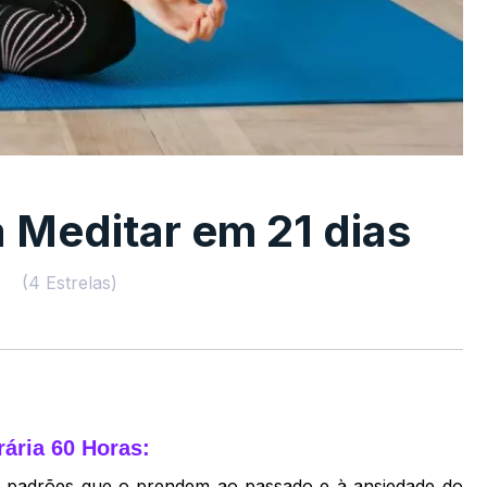
 Meditar em 21 dias
:00
(4 Estrelas)
rária 60 Horas:
os padrões que o prendem ao passado e à ansiedade do