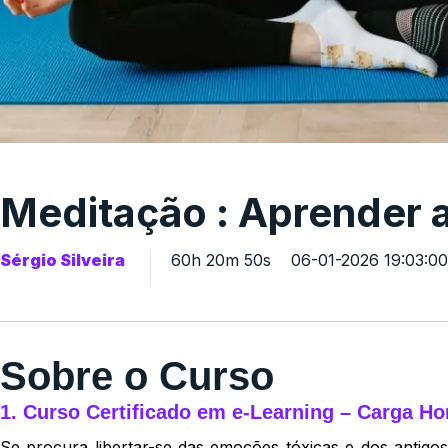
Meditação : Aprender a
Sérgio Silveira
60h 20m 50s
06-01-2026 19:03
Sobre o Curso
1. Curso Certificado em e-Learning – Carga Ho
Se procura libertar-se das emoções tóxicas e dos antig